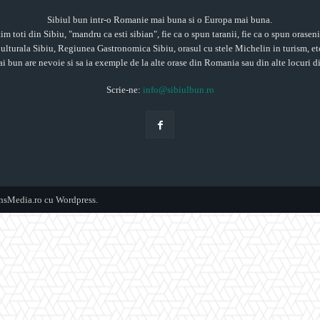
Sibiul bun intr-o Romanie mai buna si o Europa mai buna.
im toti din Sibiu, "mandru ca esti sibian", fie ca o spun taranii, fie ca o spun orasen
ulturala Sibiu, Regiunea Gastronomica Sibiu, orasul cu stele Michelin in turism, et
ai bun are nevoie si sa ia exemple de la alte orase din Romania sau din alte locuri 
Scrie-ne:
info@sibiulbun.ro
ensMedia.ro cu Wordpress.