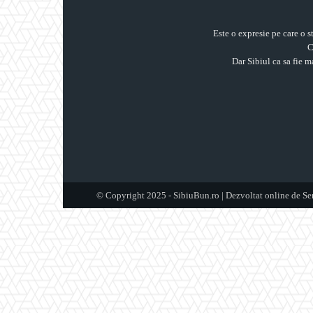
Este o expresie pe care o st
C
Dar Sibiul ca sa fie m
© Copyright 2025 - SibiuBun.ro | Dezvoltat online de S