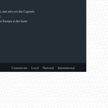
ii, mai ales cei din Capitala
c.
din Europa si din lume.
Comunicate
Local
National
International