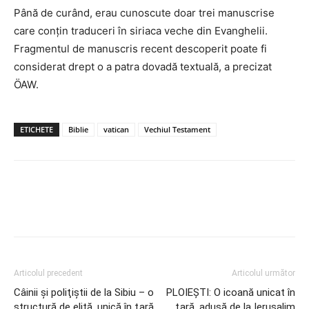
Până de curând, erau cunoscute doar trei manuscrise
care conţin traduceri în siriaca veche din Evanghelii.
Fragmentul de manuscris recent descoperit poate fi
considerat drept o a patra dovadă textuală, a precizat
ÖAW.
ETICHETE
Biblie
vatican
Vechiul Testament
Articolul precedent
Articolul următor
Câinii şi poliţiştii de la Sibiu – o
PLOIEŞTI: O icoană unicat în
structură de elită, unică în ţară
ţară, adusă de la Ierusalim