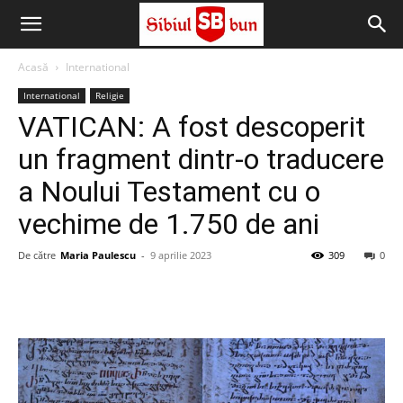
Sibiul
Acasă
International
Bun
International
Religie
VATICAN: A fost descoperit
un fragment dintr-o traducere
a Noului Testament cu o
vechime de 1.750 de ani
De către
Maria Paulescu
-
9 aprilie 2023
309
0