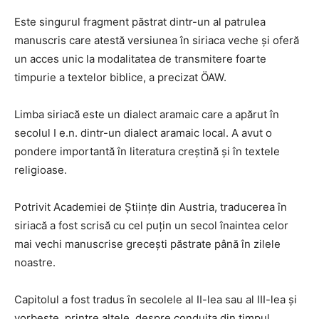
Este singurul fragment păstrat dintr-un al patrulea
manuscris care atestă versiunea în siriaca veche şi oferă
un acces unic la modalitatea de transmitere foarte
timpurie a textelor biblice, a precizat ÖAW.
Limba siriacă este un dialect aramaic care a apărut în
secolul I e.n. dintr-un dialect aramaic local. A avut o
pondere importantă în literatura creştină şi în textele
religioase.
Potrivit Academiei de Ştiinţe din Austria, traducerea în
siriacă a fost scrisă cu cel puţin un secol înaintea celor
mai vechi manuscrise greceşti păstrate până în zilele
noastre.
Capitolul a fost tradus în secolele al II-lea sau al III-lea şi
vorbeşte, printre altele, despre conduita din timpul