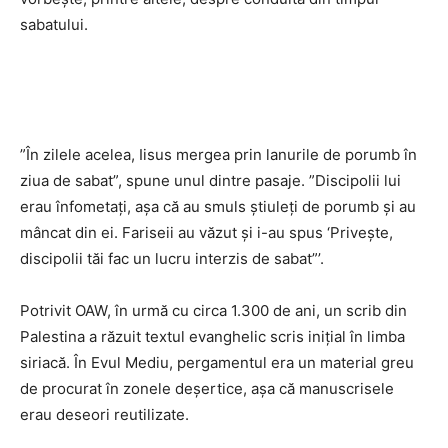
sabatului.
”În zilele acelea, Iisus mergea prin lanurile de porumb în
ziua de sabat”, spune unul dintre pasaje. ”Discipolii lui
erau înfometaţi, aşa că au smuls ştiuleţi de porumb şi au
mâncat din ei. Fariseii au văzut şi i-au spus ‘Priveşte,
discipolii tăi fac un lucru interzis de sabat”’.
Potrivit OAW, în urmă cu circa 1.300 de ani, un scrib din
Palestina a răzuit textul evanghelic scris iniţial în limba
siriacă. În Evul Mediu, pergamentul era un material greu
de procurat în zonele deşertice, aşa că manuscrisele
erau deseori reutilizate.