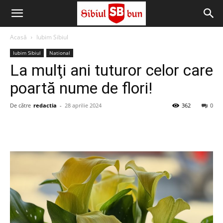
Sibiul
Acasă
Iubim Sibiul
Bun
Iubim Sibiul
National
La mulţi ani tuturor celor care
poartă nume de flori!
De către
redactia
-
28 aprilie 2024
362
0